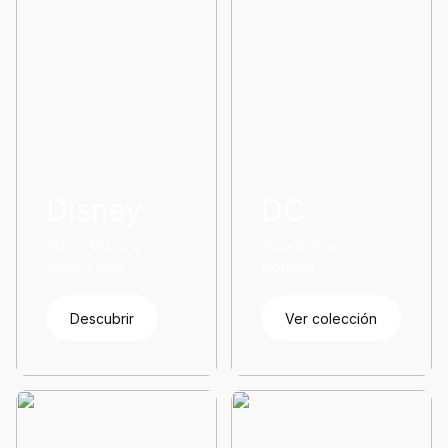
Disney
DC
Stitch, Mickey, Toy
Superhéroes
Story y más
icónicos
Descubrir
Ver colección