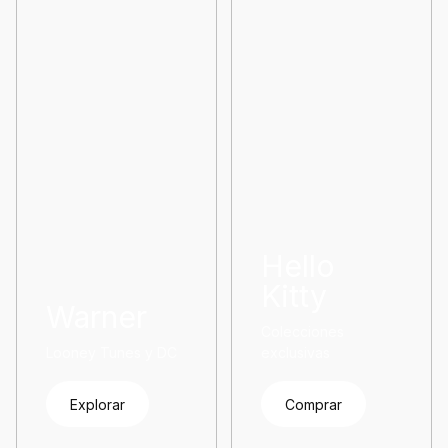
Hello
Kitty
Warner
Colecciones
Looney Tunes y DC
exclusivas
Explorar
Comprar