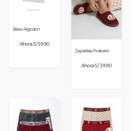
Bikini Algodón
S/ 59.90
Zapatillas Poliester
S/ 39.90