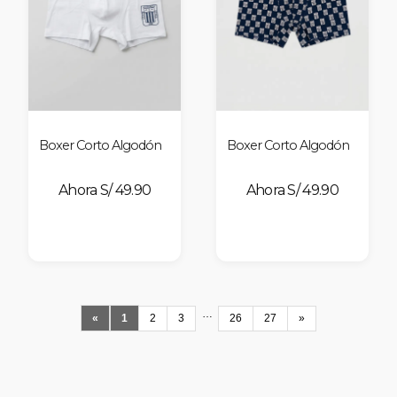
Boxer Corto Algodón
Boxer Corto Algodón
S/ 49.90
S/ 49.90
…
«
1
2
3
26
27
»