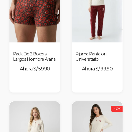
nes
Pack De 2 Boxers
Pijama Pantalon
Largos Hombre Araña
Universitario
S/ 59.90
S/ 99.90
-40%