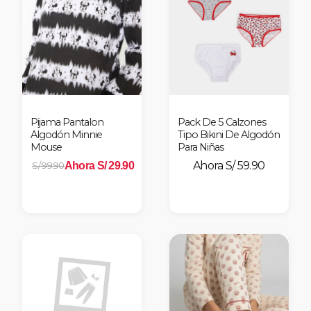
Pijama Pantalon
Pack De 5 Calzones
Algodón Minnie
Tipo Bikini De Algodón
Mouse
Para Niñas
S/ 59.90
Ahora S/ 29.90
S/ 99.90