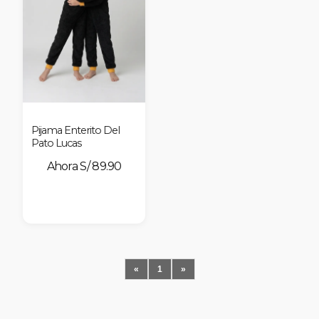
nes
Pijama Enterito Del
Pato Lucas
S/ 89.90
«
1
»