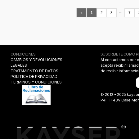
…
«
1
2
3
7
CONDICIONES
SUSCRIBETE COMO 
CAMBIOS Y DEVOLUCIONES
Al contactarnos por 
LEGALES
acepta recibir llama
TRATAMIENTO DE DATOS
de recibir informaci
POLITICA DE PRIVACIDAD
TERMINOS Y CONDICIONES
© 2012 - 2025 kayse
P4FH+43V Calle Monas