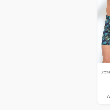
Rojo
ROJO1
Burdeo
Coral
Verde
Azul Marino
Boxe
VERDE
ROJO
BURDEO