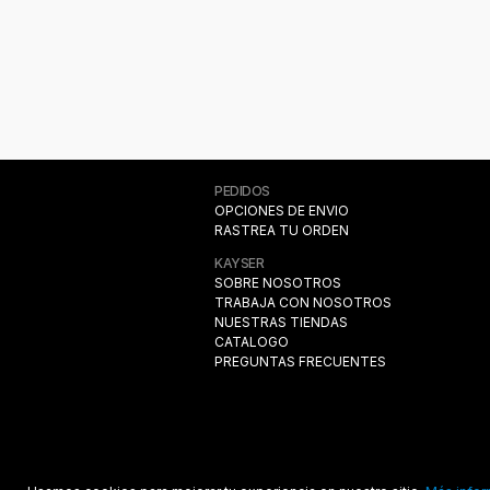
AMARILLO
TURQUESA
AZUL MARINO
PEDIDOS
OPCIONES DE ENVIO
CELESTE
RASTREA TU ORDEN
KAYSER
SOBRE NOSOTROS
NAVY
TRABAJA CON NOSOTROS
NUESTRAS TIENDAS
MARENGO
CATALOGO
PREGUNTAS FRECUENTES
NEGRO1
Beige