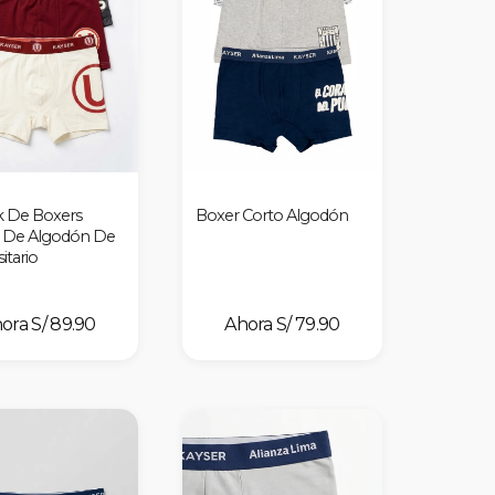
k De Boxers
Boxer Corto Algodón
 De Algodón De
itario
S/ 89.90
S/ 79.90