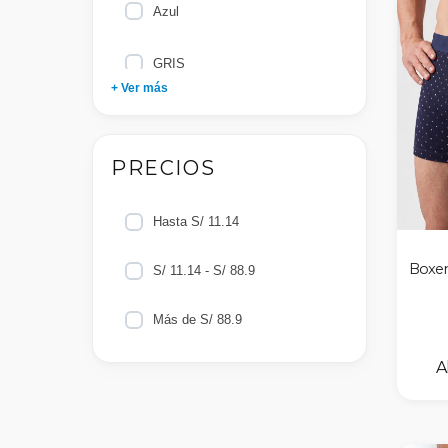
6
Azul
4
GRIS
+ Ver más
8
Marengo
2
PRECIOS
Negro
AZUL
Hasta S/ 11.14
Boxer
S/ 11.14 - S/ 88.9
Blanco
Más de S/ 88.9
GRIS1
NEGRO2
Petroleo