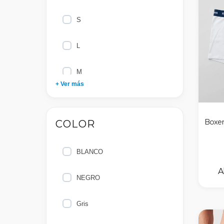
S
L
M
+ Ver más
XXXL
Boxer
COLOR
14
12
BLANCO
16
NEGRO
10
Gris