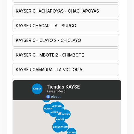
KAYSER CHACHAPOYAS - CHACHAPOYAS
nes
KAYSER CHACARILLA - SURCO
KAYSER CHICLAYO 2 - CHICLAYO
KAYSER CHIMBOTE 2 - CHIMBOTE
KAYSER GAMARRA - LA VICTORIA
KAYSER HUAMACHUCO - LA LIBERTAD
KAYSER JESUS MARIA
KAYSER JOCKEY PLAZA - SURCO
KAYSER JIRON DE LA UNIÓN - CERCADO DE LIMA