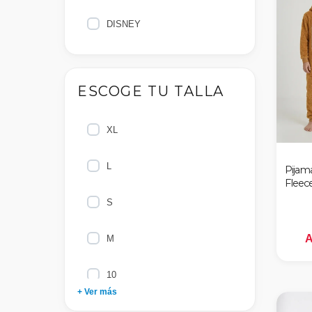
DISNEY
ESCOGE TU TALLA
XL
L
Pijama
Fleec
S
A
M
10
+ Ver más
8