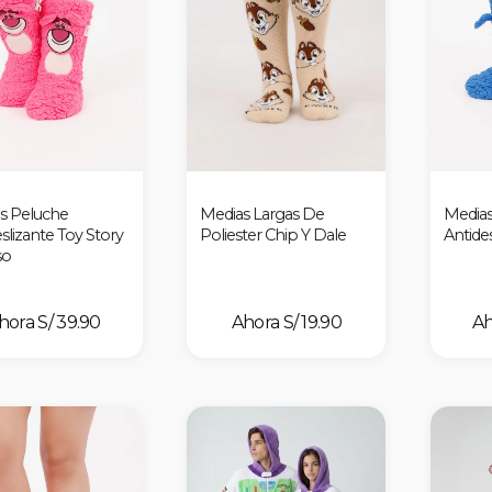
s Peluche
Medias Largas De
Medias
slizante Toy Story
Poliester Chip Y Dale
Antides
so
S/ 39.90
S/ 19.90