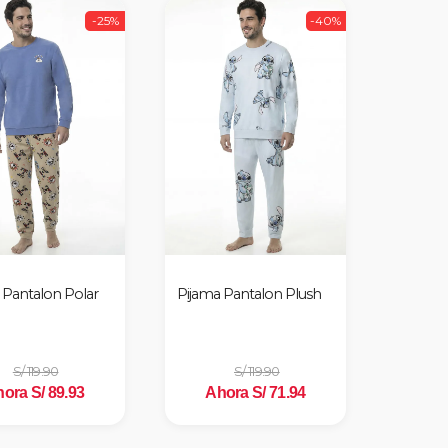
-25%
-40%
 Pantalon Polar
Pijama Pantalon Plush
S/ 119.90
S/ 119.90
ora S/ 89.93
Ahora S/ 71.94