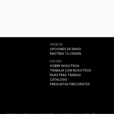
Celeste
MELON
Azul
PEDIDOS
OPCIONES DE ENVIO
AMARILLO
RASTREA TU ORDEN
KAYSER
ROJO
SOBRE NOSOTROS
TRABAJA CON NOSOTROS
NUESTRAS TIENDAS
Gris
CATALOGO
PREGUNTAS FRECUENTES
Burdeo
MENTA