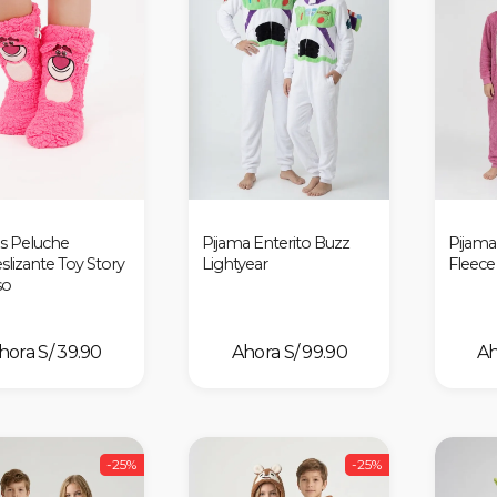
s Peluche
Pijama Enterito Buzz
Pijama 
slizante Toy Story
Lightyear
Fleece
so
S/ 39.90
S/ 99.90
-25%
-25%