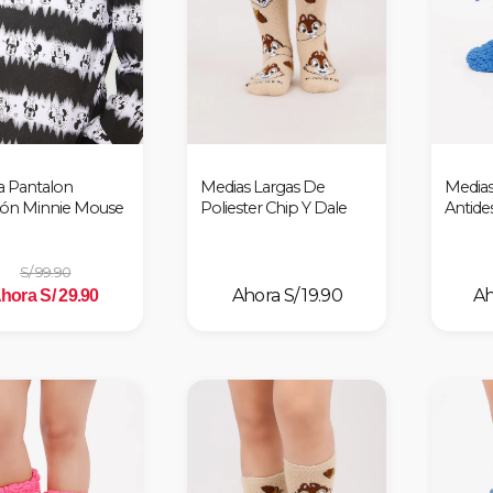
a Pantalon
Medias Largas De
Medias
ón Minnie Mouse
Poliester Chip Y Dale
Antides
S/ 99.90
S/ 19.90
hora S/ 29.90