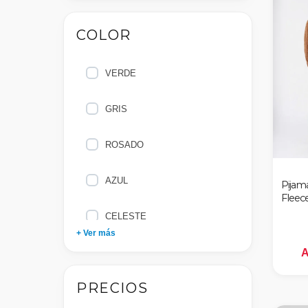
COLOR
4
6
VERDE
14
GRIS
16
ROSADO
12
AZUL
Pijama
Fleec
XXL
CELESTE
+ Ver más
37/41
CORAL
A
40/43
PRECIOS
Verde