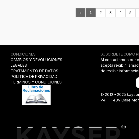
«
1
2
3
4
5
CONDICIONES
SUSCRIBETE COMO 
CAMBIOS Y DEVOLUCIONES
Al contactarnos por 
LEGALES
acepta recibir llama
TRATAMIENTO DE DATOS
de recibir informaci
POLITICA DE PRIVACIDAD
TERMINOS Y CONDICIONES
© 2012 - 2025 kayse
P4FH+43V Calle Monas