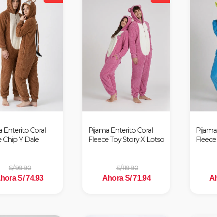
 Enterito Coral
Pijama Enterito Coral
Pijama 
e Chip Y Dale
Fleece Toy Story X Lotso
Fleece
S/ 99.90
S/ 119.90
hora S/ 74.93
Ahora S/ 71.94
Ah