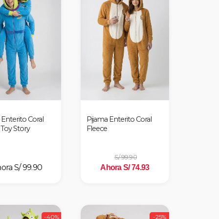
Enterito Coral
Pijama Enterito Coral
 Toy Story
Fleece
S/ 99.90
S/ 99.90
Ahora S/ 74.93
-40%
-25%