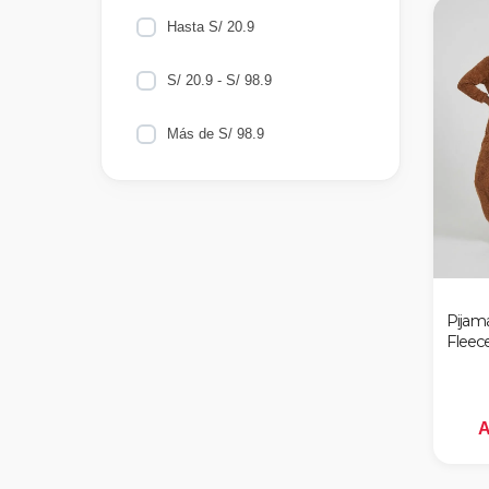
37/39
Amarillo
Hasta S/ 20.9
34/36
S/ 20.9 - S/ 98.9
Blanco
30/33
Más de S/ 98.9
Fucsia
2
Rosado
UNICA
Coral
MARFIL
Pijama
Fleec
Verde
BLANCO
A
Rojo