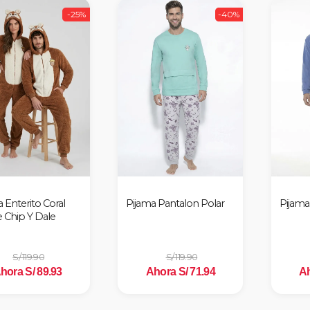
-25%
-40%
 Enterito Coral
Pijama Pantalon Polar
Pijama
e Chip Y Dale
S/ 119.90
S/ 119.90
hora S/ 89.93
Ahora S/ 71.94
Ah