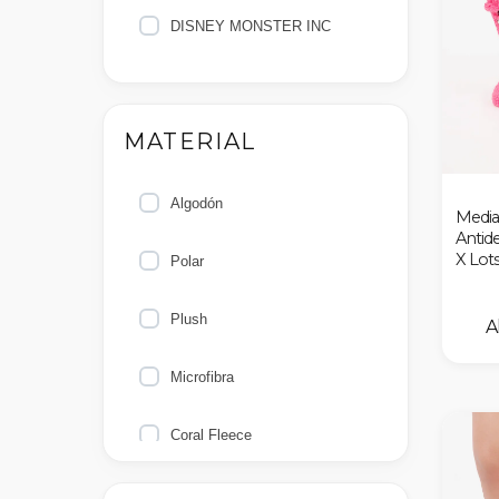
DISNEY MONSTER INC
MATERIAL
Algodón
Media
Antide
X Lot
Polar
Plush
Microfibra
Coral Fleece
Toalla