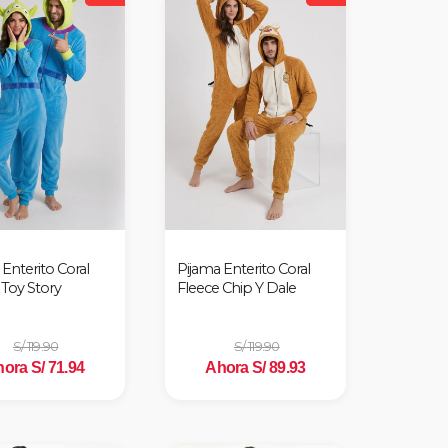
Enterito Coral
Pijama Enterito Coral
 Toy Story
Fleece Chip Y Dale
S/ 119.90
S/ 119.90
ora S/ 71.94
Ahora S/ 89.93