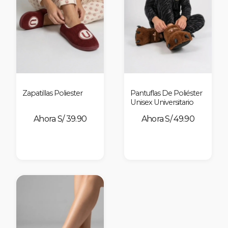
nes
Zapatillas Poliester
Pantuflas De Poliéster
Unisex Universitario
S/ 39.90
S/ 49.90