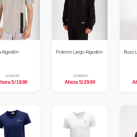
a Algodón
Poleron Largo Algodón
Buzo 
S/ 49.90
S/ 89.90
hora S/ 19.90
Ahora S/ 29.90
Ah