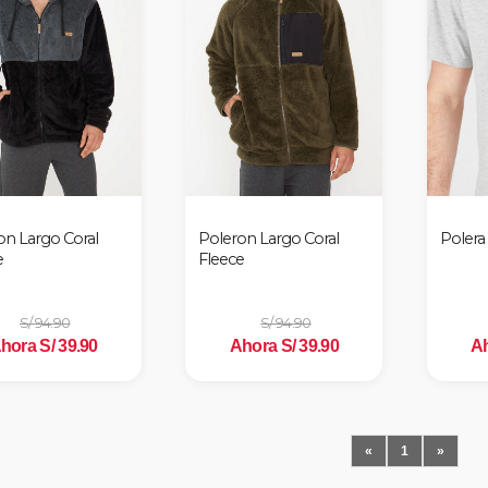
on Largo Coral
Poleron Largo Coral
Polera
e
Fleece
S/ 94.90
S/ 94.90
hora S/ 39.90
Ahora S/ 39.90
Ah
«
1
»