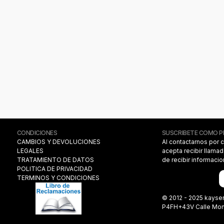
CONDICIONES
SUSCRIBETE COMO 
CAMBIOS Y DEVOLUCIONES
Al contactarnos por 
LEGALES
acepta recibir llama
TRATAMIENTO DE DATOS
de recibir informaci
POLITICA DE PRIVACIDAD
TERMINOS Y CONDICIONES
© 2012 - 2025 kayse
P4FH+43V Calle Monas