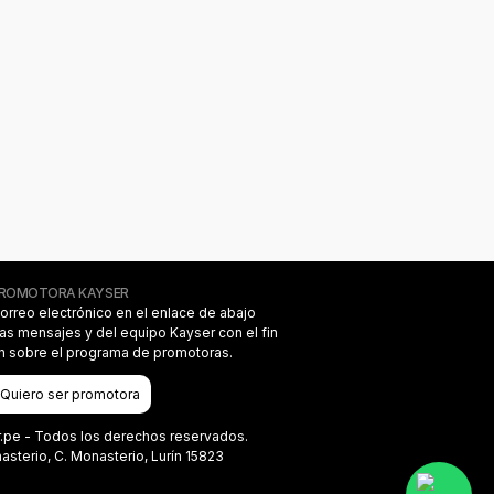
PROMOTORA KAYSER
correo electrónico en el enlace de abajo
das mensajes y del equipo Kayser con el fin
on sobre el programa de promotoras.
Quiero ser promotora
r.pe - Todos los derechos reservados.
terio, C. Monasterio, Lurín 15823