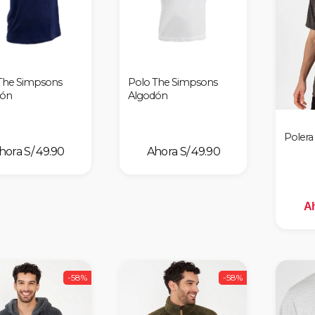
The Simpsons
Polo The Simpsons
dón
Algodón
Polera
S/ 49.90
S/ 49.90
Ah
-58%
-58%