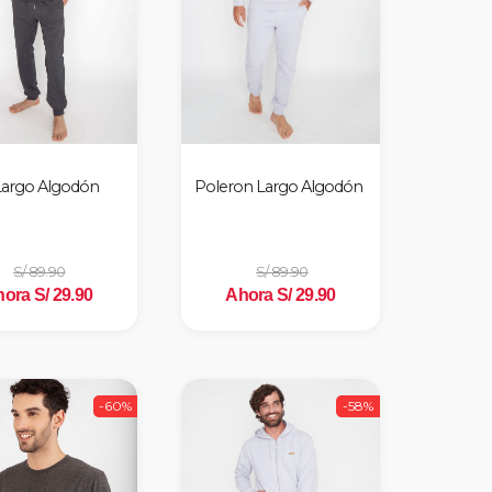
Largo Algodón
Poleron Largo Algodón
S/ 89.90
S/ 89.90
ora S/ 29.90
Ahora S/ 29.90
-60%
-58%