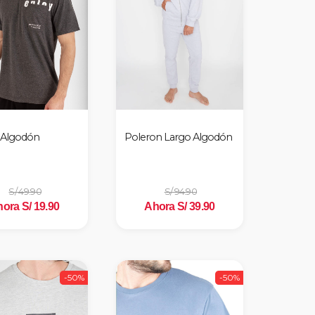
 Algodón
Poleron Largo Algodón
S/ 49.90
S/ 94.90
ora S/ 19.90
Ahora S/ 39.90
-50%
-50%