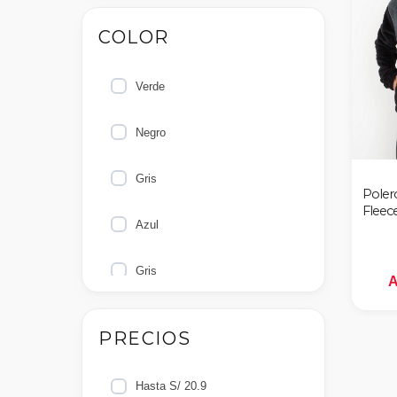
COLOR
Verde
Negro
Gris
Poler
Fleec
Azul
Gris
A
AZUL
PRECIOS
BLANCO
Hasta S/ 20.9