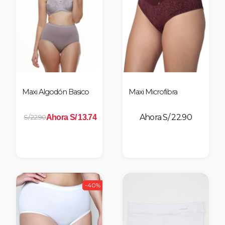
nes
Maxi Algodón Basico
Maxi Microfibra
S/ 22.90
Ahora S/ 13.74
S/ 22.90
-40%