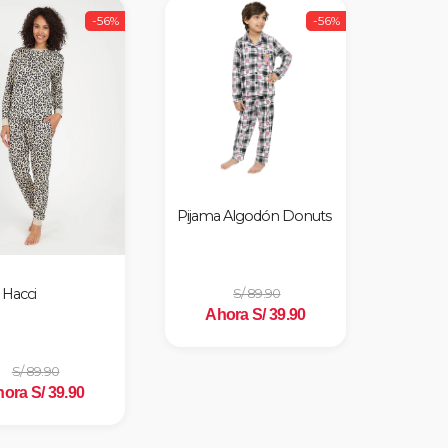
-56%
-56%
Pijama Algodón Donuts
 Hacci
S/ 89.90
Ahora S/ 39.90
S/ 89.90
ora S/ 39.90