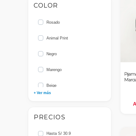
COLOR
4
6
Rosado
8
Animal Print
10
Negro
14
Marengo
Pijam
Marci
12
Beige
+ Ver más
16
Morado
A
PRECIOS
Gris
Marfil
Hasta S/ 30.9