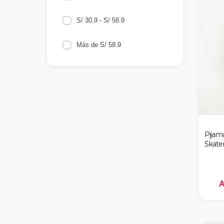
S/ 30.9 - S/ 58.9
Azul
Más de S/ 58.9
Lila
Naranja
Turquesa
Verde
Pijam
Skate
Amarillo
Blanco
A
Fucsia