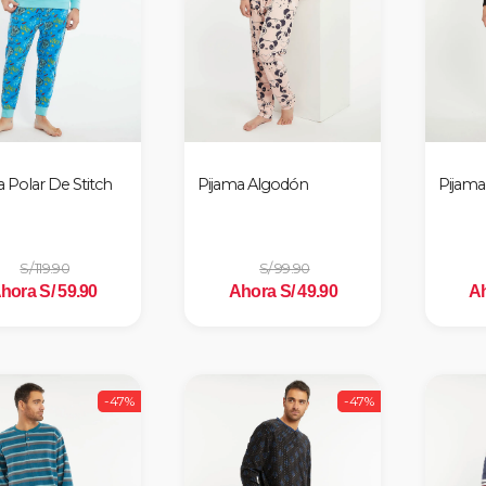
 Polar De Stitch
Pijama Algodón
Pijama
S/ 119.90
S/ 99.90
hora S/ 59.90
Ahora S/ 49.90
Ah
-47%
-47%