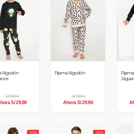
a Algodón
Pijama Algodón
Pijama
anos
Jaguar
S/ 79.90
S/ 79.90
hora S/ 29.90
Ahora S/ 29.90
Ah
-57%
-57%