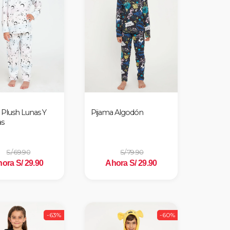
 Plush Lunas Y
Pijama Algodón
as
S/ 69.90
S/ 79.90
ora S/ 29.90
Ahora S/ 29.90
-63%
-60%