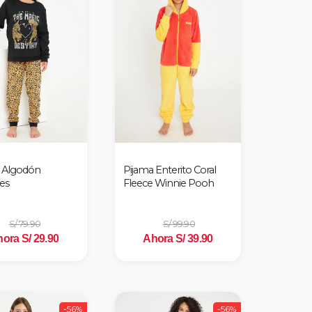
 Algodón
Pijama Enterito Coral
es
Fleece Winnie Pooh
S/ 79.90
S/ 99.90
ora S/ 29.90
Ahora S/ 39.90
-56%
-56%