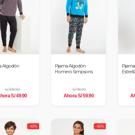
a Algodón
Pijama Algodón
Pijama
Homero Simpsons
Estrell
S/ 109.90
S/ 119.90
hora S/ 49.90
Ahora S/ 59.90
Ah
-63%
-63%