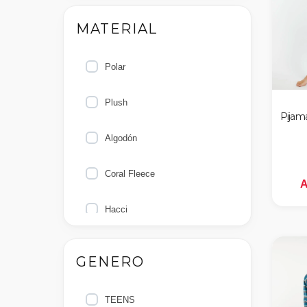
MATERIAL
nes
Polar
Plush
Pijama
Algodón
Coral Fleece
A
Hacci
GENERO
TEENS