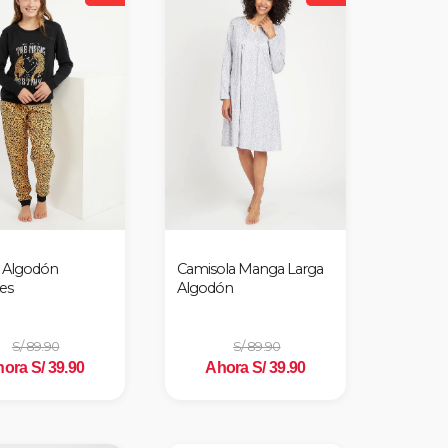
 Algodón
Camisola Manga Larga
es
Algodón
S/ 89.90
S/ 89.90
ora S/ 39.90
Ahora S/ 39.90