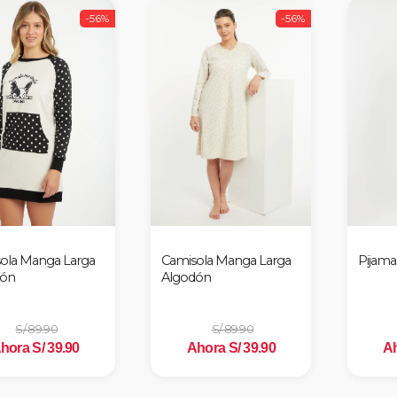
-56%
-56%
ola Manga Larga
Camisola Manga Larga
Pijama
dón
Algodón
S/ 89.90
S/ 89.90
hora S/ 39.90
Ahora S/ 39.90
Ah