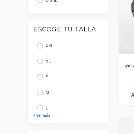
DISNEY
ESCOGE TU TALLA
XXL
XL
Pijam
S
M
A
L
+ Ver más
2