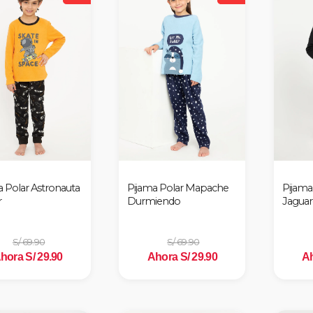
a Polar Astronauta
Pijama Polar Mapache
Pijama
r
Durmiendo
Jaguar
S/ 69.90
S/ 69.90
hora S/ 29.90
Ahora S/ 29.90
Ah