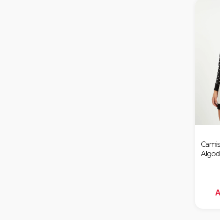
Coral
Verde
Rojo
Celeste
Camis
Algo
A