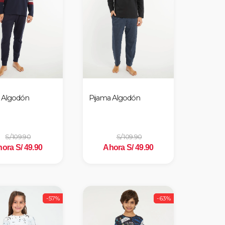
 Algodón
Pijama Algodón
S/ 109.90
S/ 109.90
ora S/ 49.90
Ahora S/ 49.90
-57%
-63%