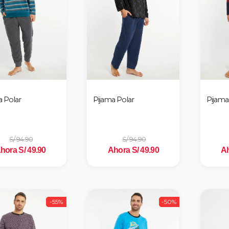
a Polar
Pijama Polar
Pijama
S/ 94.90
S/ 94.90
hora S/ 49.90
Ahora S/ 49.90
Ah
-55%
-50%