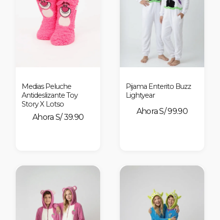
Medias Peluche
Pijama Enterito Buzz
Antideslizante Toy
Lightyear
Story X Lotso
S/ 99.90
S/ 39.90