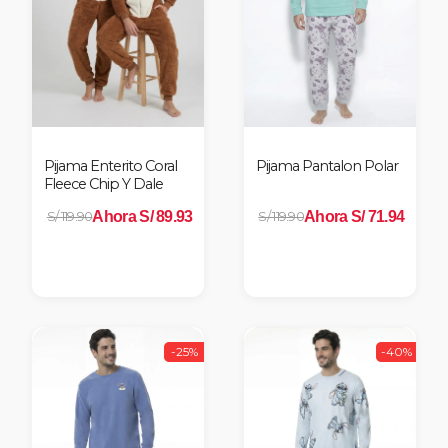
Pijama Enterito Coral
Pijama Pantalon Polar
Fleece Chip Y Dale
Ahora S/ 89.93
Ahora S/ 71.94
S/ 119.90
S/ 119.90
-25%
-40%