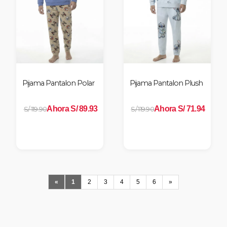
Pijama Pantalon Polar
Pijama Pantalon Plush
Ahora S/ 89.93
Ahora S/ 71.94
S/ 119.90
S/ 119.90
«
1
2
3
4
5
6
»