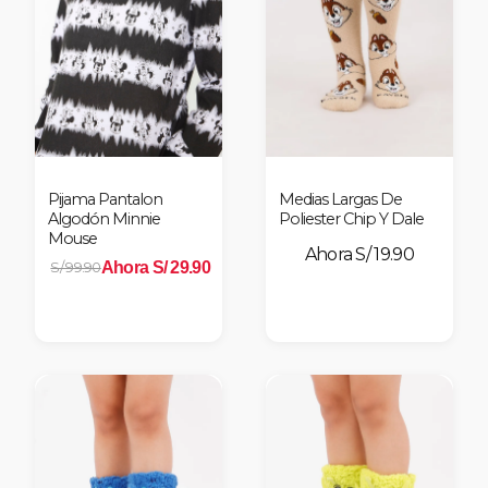
nes
Pijama Pantalon
Medias Largas De
Algodón Minnie
Poliester Chip Y Dale
Mouse
S/ 19.90
Ahora S/ 29.90
S/ 99.90