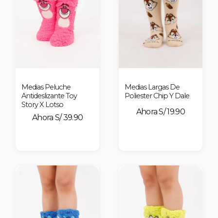
Medias Peluche
Medias Largas De
Antideslizante Toy
Poliester Chip Y Dale
Story X Lotso
S/ 19.90
S/ 39.90