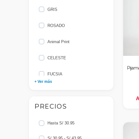
10
GRIS
8
ROSADO
2
Animal Print
12
CELESTE
Pijam
14
FUCSIA
+ Ver más
16
NEGRO
A
PRECIOS
AZUL
BEIGE
Hasta S/ 30.95
S/ 30.95 - S/ 43.95
MENTA