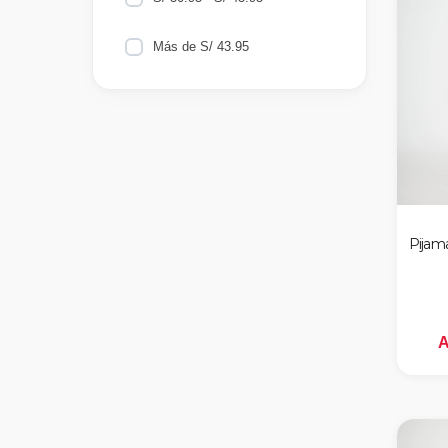
Más de S/ 43.95
ROJO
MARFIL
VERDE
CALIPSO
Pijam
AZUL MARINO
A