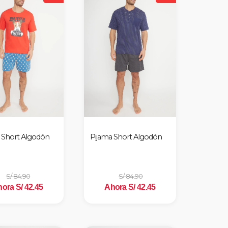
 Short Algodón
Pijama Short Algodón
S/ 84.90
S/ 84.90
ora S/ 42.45
Ahora S/ 42.45