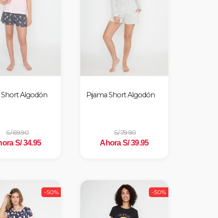
 Short Algodón
Pijama Short Algodón
S/ 69.90
S/ 79.90
ora S/ 34.95
Ahora S/ 39.95
-50%
-50%