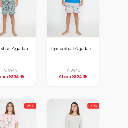
 Short Algodón
Pijama Short Algodón
S/ 69.90
S/ 69.90
ora S/ 34.95
Ahora S/ 34.95
-50%
-50%