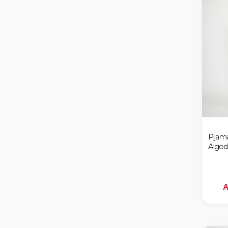
Pijam
Algo
A