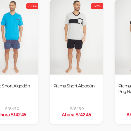
-50%
-50%
a Short Algodón
Pijama Short Algodón
Pijama
Pug B
S/ 84.90
S/ 84.90
hora S/ 42.45
Ahora S/ 42.45
Ah