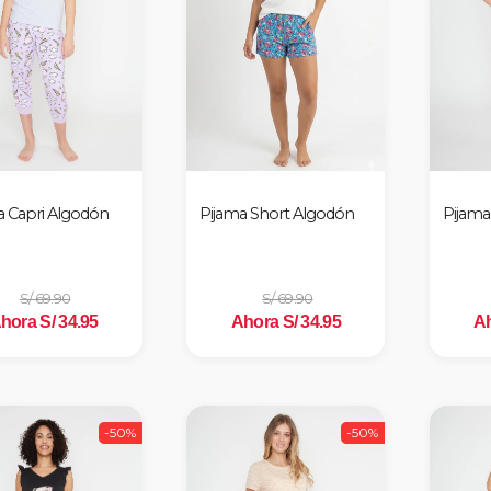
a Capri Algodón
Pijama Short Algodón
Pijama
S/ 69.90
S/ 69.90
hora S/ 34.95
Ahora S/ 34.95
Ah
-50%
-50%