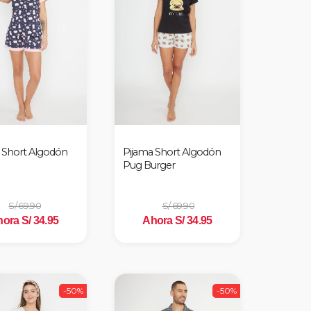
 Short Algodón
Pijama Short Algodón
Pug Burger
S/ 69.90
S/ 69.90
ora S/ 34.95
Ahora S/ 34.95
-50%
-50%