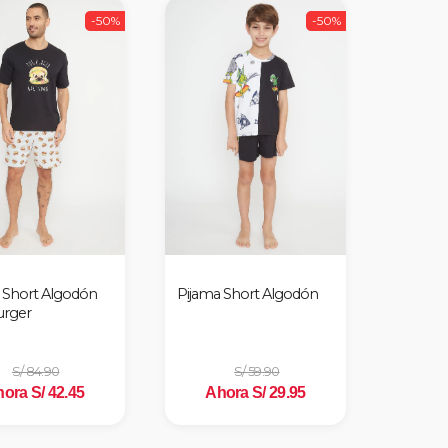
-50%
-50%
 Short Algodón
Pijama Short Algodón
urger
S/ 84.90
S/ 59.90
ora S/ 42.45
Ahora S/ 29.95