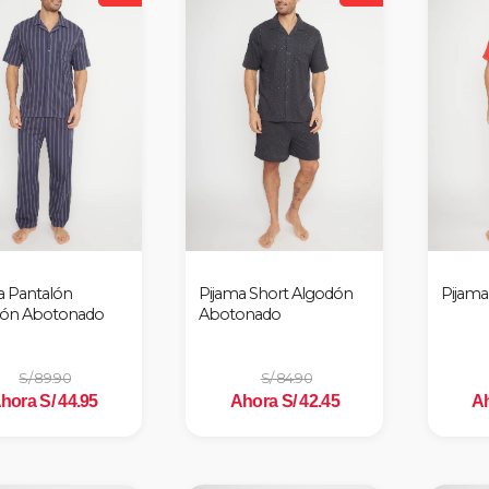
a Pantalón
Pijama Short Algodón
Pijama
dón Abotonado
Abotonado
S/ 89.90
S/ 84.90
hora S/ 44.95
Ahora S/ 42.45
Ah