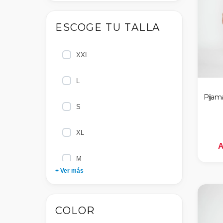
ESCOGE TU TALLA
XXL
L
Pijam
S
XL
A
M
+ Ver más
6
COLOR
4