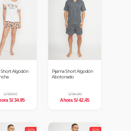
 Short Algodón
Pijama Short Algodón
ncha
Abotonado
S/ 69.90
S/ 84.90
ora S/ 34.95
Ahora S/ 42.45
-50%
-50%