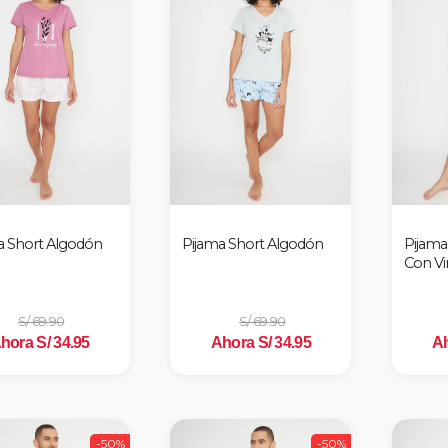
a Short Algodón
Pijama Short Algodón
Pijama
Con Vi
S/ 69.90
S/ 69.90
hora S/ 34.95
Ahora S/ 34.95
Ah
-50%
-50%