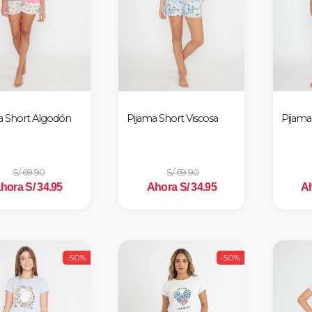
a Short Algodón
Pijama Short Viscosa
Pijama
S/ 69.90
S/ 69.90
hora S/ 34.95
Ahora S/ 34.95
Ah
-50%
-50%