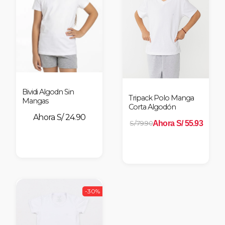
nes
Bividi Algodn Sin
Tripack Polo Manga
Mangas
Corta Algodón
S/ 24.90
Ahora S/ 55.93
S/ 79.90
-30%