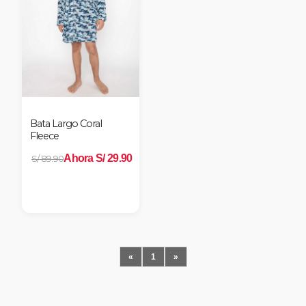
Bata Largo Coral
Fleece
Ahora S/ 29.90
S/ 89.90
«
1
»