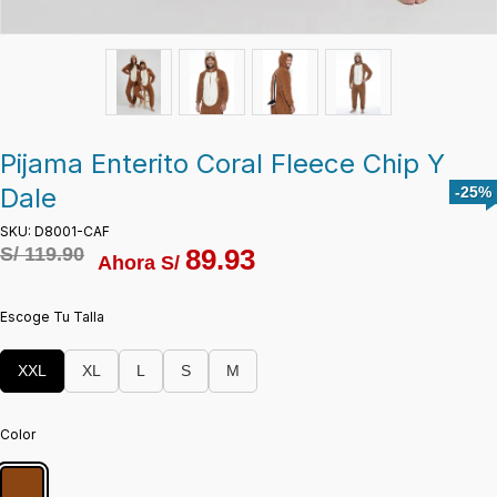
Pijama Enterito Coral Fleece Chip Y
Dale
-25%
SKU: D8001-CAF
S/
119.90
89.93
Ahora S/
Escoge Tu Talla
XXL
XL
L
S
M
Color