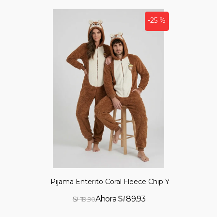
-25 %
Pijama Enterito Coral Fleece Chip Y Dale
89.93
S/
119.90
S/