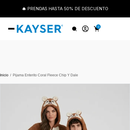
🔥 PRENDAS HASTA 50% DE DESCUENTO
0
Inicio
Pijama Enterito Coral Fleece Chip Y Dale