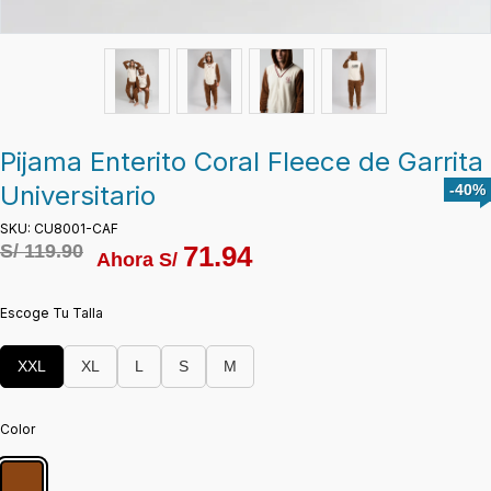
Pijama Enterito Coral Fleece de Garrita
Universitario
-40%
SKU: CU8001-CAF
S/
119.90
71.94
Ahora S/
Escoge Tu Talla
XXL
XL
L
S
M
Color