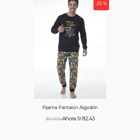
-25 %
Pijama Pantalon Algodón
82.43
S/
109.90
S/