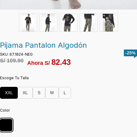
Pijama Pantalon Algodón
-25%
SKU: 67.1824-NEG
S/
109.90
82.43
Ahora S/
Escoge Tu Talla
XXL
XL
S
M
L
Color