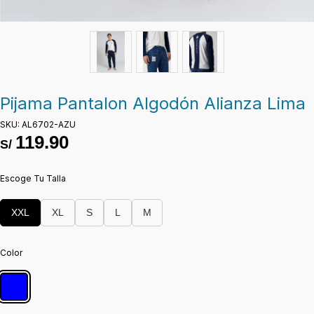
Pijama Pantalon Algodón Alianza Lima
SKU: AL6702-AZU
119.90
S/
Escoge Tu Talla
XXL
XL
S
L
M
Color