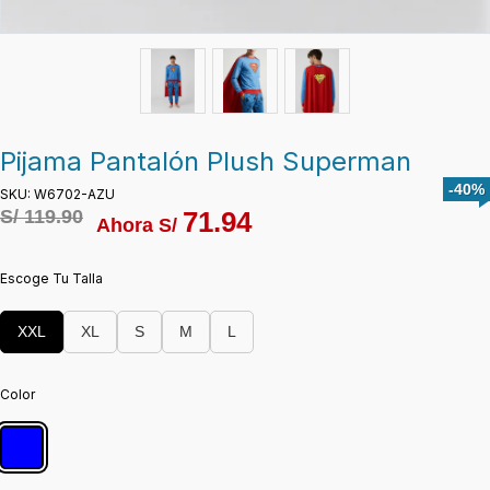
Pijama Pantalón Plush Superman
-40%
SKU: W6702-AZU
S/
119.90
71.94
Ahora S/
Escoge Tu Talla
XXL
XL
S
M
L
Color