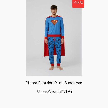
-40 %
Pijama Pantalón Plush Superman
71.94
S/
119.90
S/