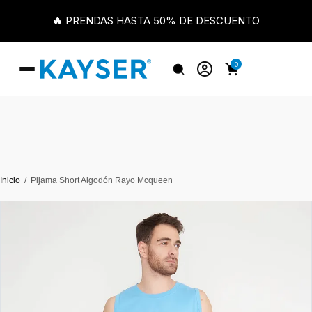
🔥 PRENDAS HASTA 50% DE DESCUENTO
0
Inicio
Pijama Short Algodón Rayo Mcqueen