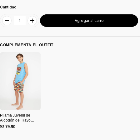
Cantidad
Agregar al carro
COMPLEMENTA EL OUTFIT
Pijama Juvenil de
Algodón del Rayo
Mcqueen
S/ 79.90