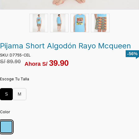
Pijama Short Algodón Rayo Mcqueen
-56%
SKU: D7755-CEL
S/
89.90
39.90
Ahora S/
Escoge Tu Talla
S
M
Color