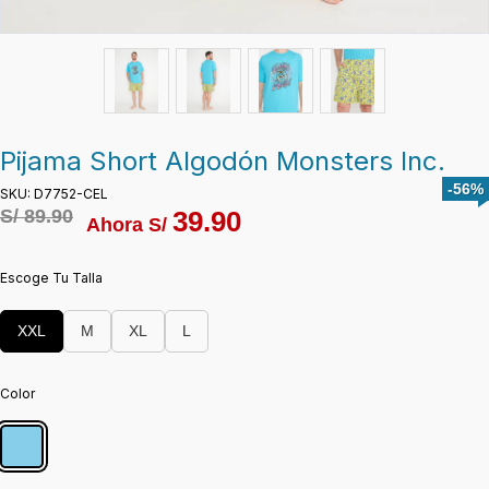
Pijama Short Algodón Monsters Inc.
-56%
SKU: D7752-CEL
S/
89.90
39.90
Ahora S/
Escoge Tu Talla
XXL
M
XL
L
Color