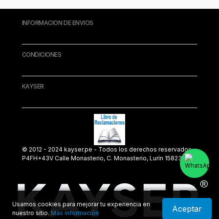
INFORMACION DE ENVIOS
nes
CONDICIONES
KAYSER
© 2012 - 2024 kayser.pe - Todos los derechos reservados.
P4FH+43V Calle Monasterio, C. Monasterio, Lurín 15823
Usamos cookies para mejorar tu experiencia en
Aceptar
nuestro sitio.
Más información