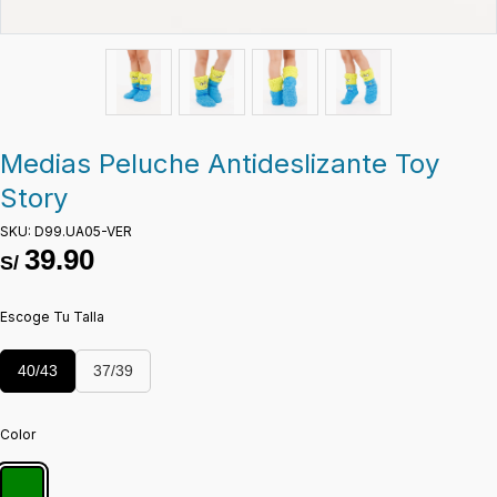
Medias Peluche Antideslizante Toy
Story
SKU: D99.UA05-VER
39.90
S/
Escoge Tu Talla
40/43
37/39
Color