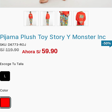
Pijama Plush Toy Story Y Monster Inc
-50%
SKU: D6773-ROJ
S/
119.90
59.90
Ahora S/
Escoge Tu Talla
L
Color