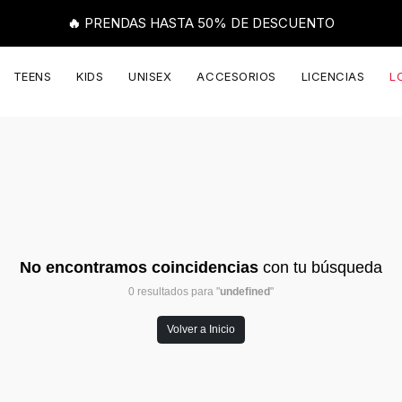
🔥 PRENDAS HASTA 50% DE DESCUENTO
TEENS
KIDS
UNISEX
ACCESORIOS
LICENCIAS
L
No encontramos coincidencias
con tu búsqueda
0 resultados para "
undefined
"
Volver a Inicio