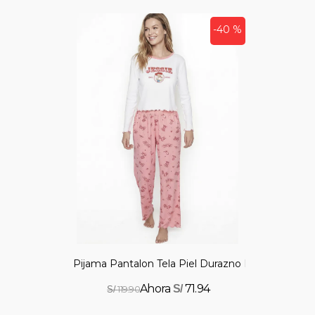
-40 %
Pijama Pantalon Tela Piel Durazno De La Vaquera
71.94
S/
119.90
S/