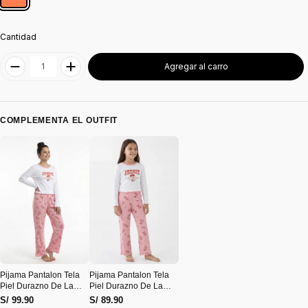
Cantidad
Agregar al carro
COMPLEMENTA EL OUTFIT
Pijama Pantalon Tela
Pijama Pantalon Tela
Piel Durazno De La
Piel Durazno De La
Vaquera Jessie
Vaquera Jessie
S/ 99.90
S/ 89.90