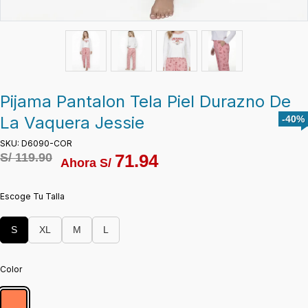
Pijama Pantalon Tela Piel Durazno De
La Vaquera Jessie
-40%
SKU: D6090-COR
S/
119.90
71.94
Ahora S/
Escoge Tu Talla
S
XL
M
L
Color