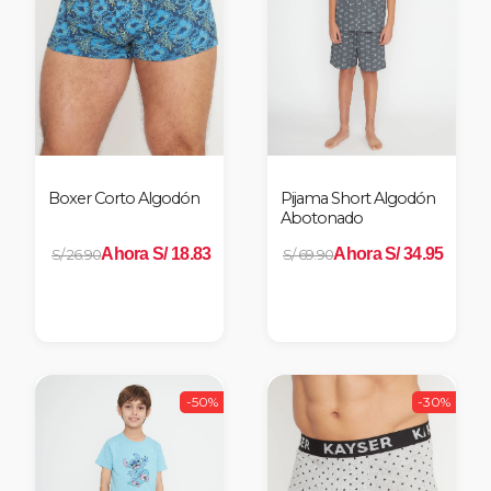
Boxer Corto Algodón
Pijama Short Algodón
Abotonado
Ahora S/ 18.83
Ahora S/ 34.95
S/ 26.90
S/ 69.90
-50%
-30%