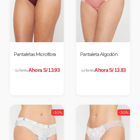
Pantaletas Microfibra
Pantaleta Algodón
Ahora S/ 13.93
Ahora S/ 13.93
S/ 19.90
S/ 19.90
-30%
-30%