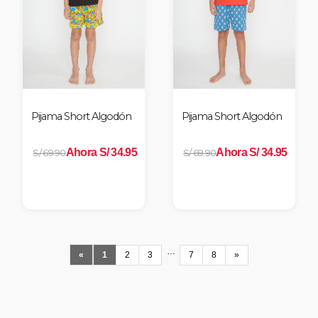
Pijama Short Algodón
Pijama Short Algodón
Ahora S/ 34.95
Ahora S/ 34.95
S/ 69.90
S/ 69.90
…
«
1
2
3
7
8
»