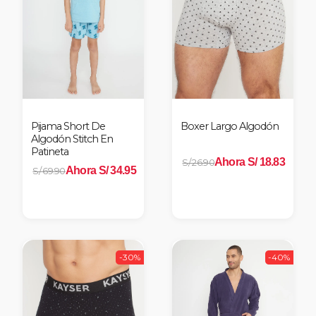
Pijama Short De
Boxer Largo Algodón
Algodón Stitch En
Patineta
Ahora S/ 18.83
S/ 26.90
Ahora S/ 34.95
S/ 69.90
-30%
-40%