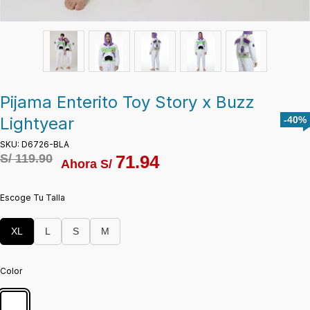
Pijama Enterito Toy Story x Buzz
Lightyear
-40%
SKU: D6726-BLA
S/
119.90
71.94
Ahora S/
Escoge Tu Talla
XL
L
S
M
Color