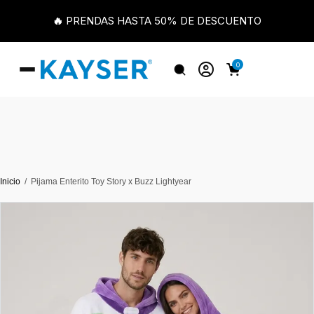
🔥 PRENDAS HASTA 50% DE DESCUENTO
0
Inicio
Pijama Enterito Toy Story x Buzz Lightyear