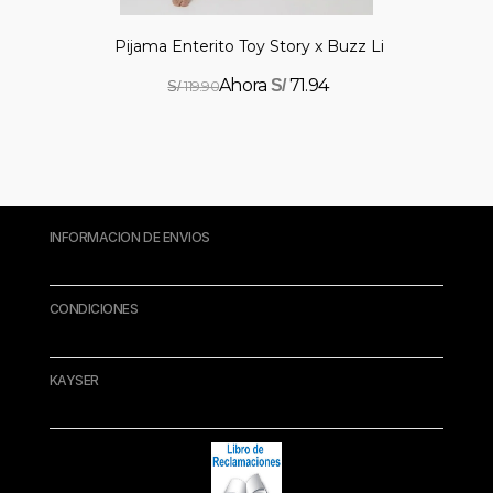
Pijama Enterito Toy Story x Buzz Lightyear
71.94
S/
119.90
S/
INFORMACION DE ENVIOS
CONDICIONES
KAYSER