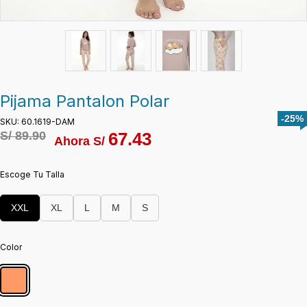
Pijama Pantalon Polar
-25%
SKU: 60.1619-DAM
S/
89.90
67.43
Ahora S/
Escoge Tu Talla
XXL
XL
L
M
S
Color