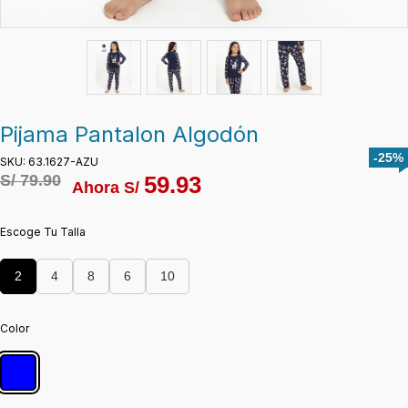
Pijama Pantalon Algodón
-25%
SKU: 63.1627-AZU
S/
79.90
59.93
Ahora S/
Escoge Tu Talla
2
4
8
6
10
Color