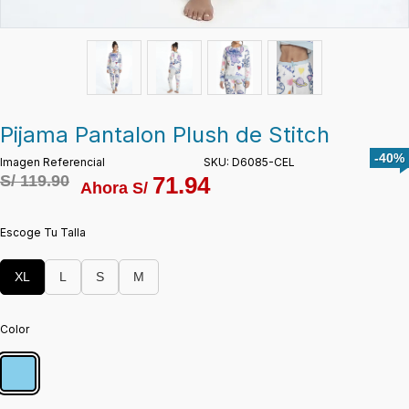
Pijama Pantalon Plush de Stitch
-40%
Imagen Referencial
SKU: D6085-CEL
S/
119.90
71.94
Ahora S/
Escoge Tu Talla
XL
L
S
M
Color