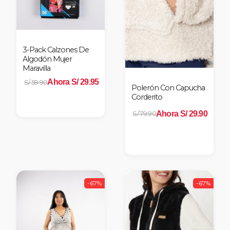
3-Pack Calzones De
Algodón Mujer
Maravilla
Ahora S/ 29.95
S/ 59.90
Polerón Con Capucha
Corderito
Ahora S/ 29.90
S/ 79.90
-67%
-67%