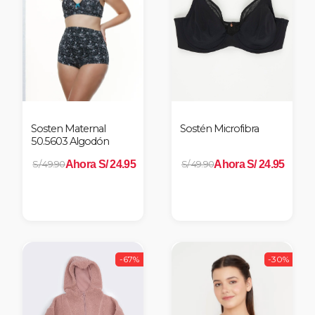
nes
Sosten Maternal
Sostén Microfibra
50.5603 Algodón
Ahora S/ 24.95
Ahora S/ 24.95
S/ 49.90
S/ 49.90
-67%
-30%