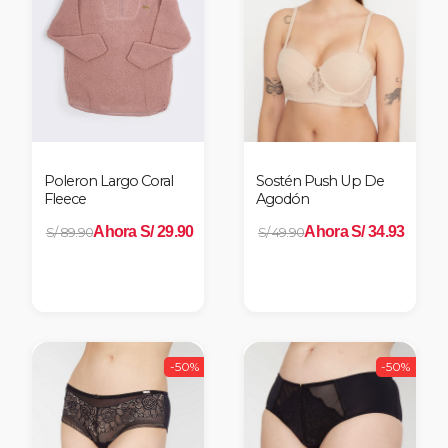
Poleron Largo Coral
Sostén Push Up De
Fleece
Agodón
Ahora S/ 29.90
Ahora S/ 34.93
S/ 89.90
S/ 49.90
-50%
-50%