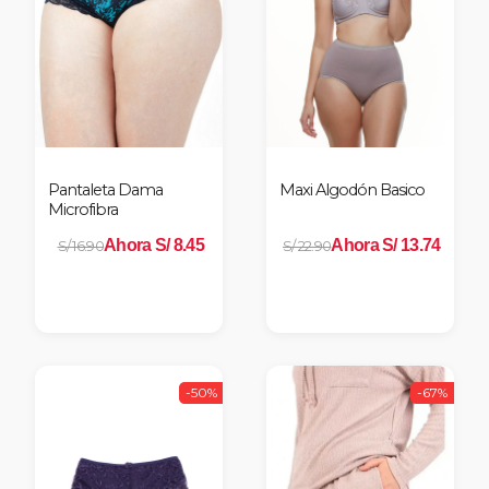
Pantaleta Dama
Maxi Algodón Basico
Microfibra
Ahora S/ 8.45
Ahora S/ 13.74
S/ 16.90
S/ 22.90
-50%
-67%