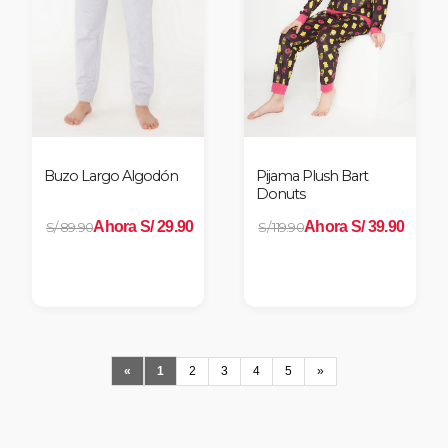
Buzo Largo Algodón
Pijama Plush Bart
Donuts
Ahora S/ 29.90
Ahora S/ 39.90
S/ 89.90
S/ 119.90
«
1
2
3
4
5
»