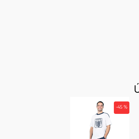
-45 %