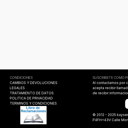
CONDICIONES
SUSCRIBETE COMO 
CAMBIOS Y DEVOLUCIONES
Al contactarnos por 
LEGALES
acepta recibir llama
TRATAMIENTO DE DATOS
de recibir informaci
POLITICA DE PRIVACIDAD
TERMINOS Y CONDICIONES
© 2012 - 2025 kayse
P4FH+43V Calle Monas