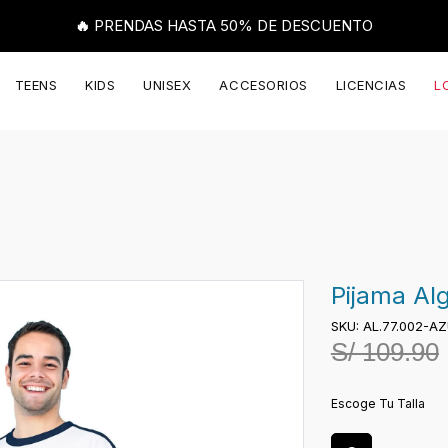
🔥 PRENDAS HASTA 50% DE DESCUENTO
TEENS
KIDS
UNISEX
ACCESORIOS
LICENCIAS
L
Pijama Al
SKU: AL.77.002-A
S/
109.90
Escoge Tu Talla