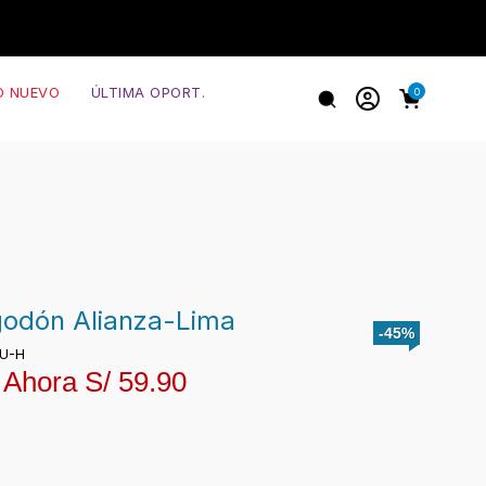
O NUEVO
ÚLTIMA OPORT.
0
godón Alianza-Lima
-45%
ZU-H
Ahora S/
59.90