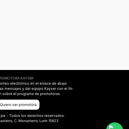
PROMOTORA KAYSER
correo electrónico en el enlace de abajo
das mensajes y del equipo Kayser con el fin
on sobre el programa de promotoras.
Quiero ser promotora
r.pe - Todos los derechos reservados.
terio, C. Monasterio, Lurín 15823