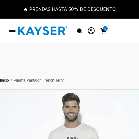
🔥 PRENDAS HASTA 50% DE DESCUENTO
0
Inicio
Pijama Pantalon French Terry