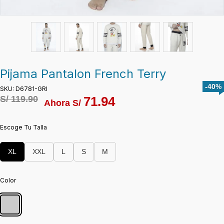
Pijama Pantalon French Terry
-40%
SKU: D6781-GRI
S/
119.90
71.94
Ahora S/
Escoge Tu Talla
XL
XXL
L
S
M
Color