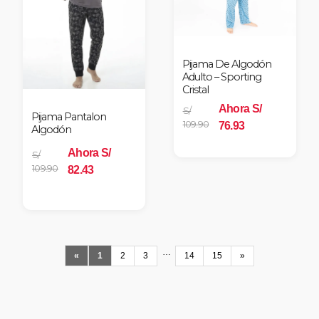
Pijama De Algodón
Adulto – Sporting
Cristal
Ahora S/
S/
Pijama Pantalon
109.90
76.93
Algodón
Ahora S/
S/
109.90
82.43
…
«
1
2
3
14
15
»