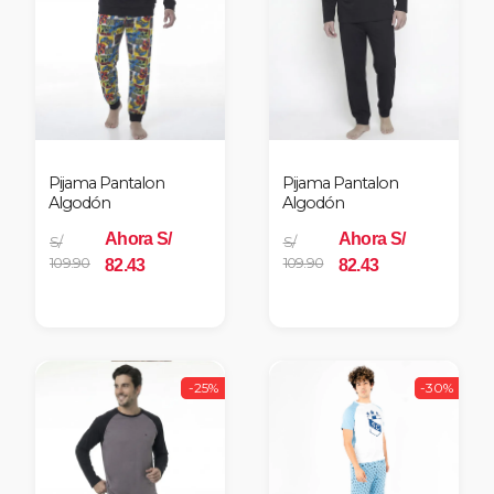
Pijama Pantalon
Pijama Pantalon
Algodón
Algodón
Ahora S/
Ahora S/
S/
S/
109.90
109.90
82.43
82.43
-25%
-30%