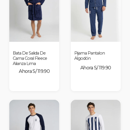
nes
Bata De Salida De
Pijama Pantalon
Cama Coral Fleece
Algodón
Alianza Lima
S/ 119.90
S/ 119.90