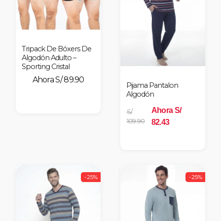
Tripack De Bóxers De
Algodón Adulto –
Sporting Cristal
S/ 89.90
Pijama Pantalon
Algodón
Ahora S/
S/
109.90
82.43
-25%
-25%