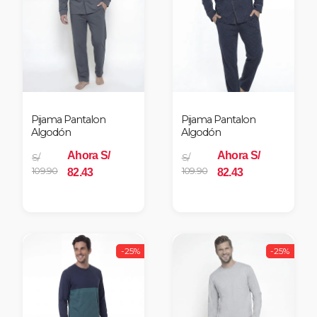
Pijama Pantalon
Pijama Pantalon
Algodón
Algodón
Ahora S/
Ahora S/
S/
S/
109.90
109.90
82.43
82.43
-25%
-25%