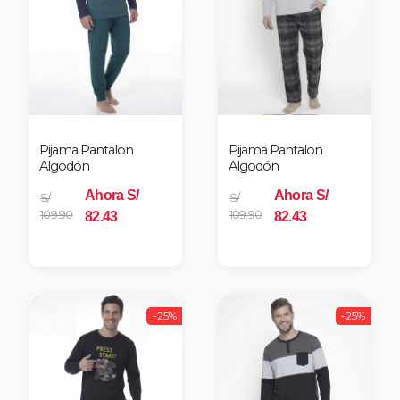
Pijama Pantalon
Pijama Pantalon
Algodón
Algodón
Ahora S/
Ahora S/
S/
S/
109.90
109.90
82.43
82.43
-25%
-25%