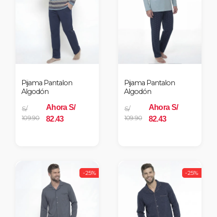
Pijama Pantalon
Pijama Pantalon
Algodón
Algodón
Ahora S/
Ahora S/
S/
S/
109.90
109.90
82.43
82.43
-25%
-25%